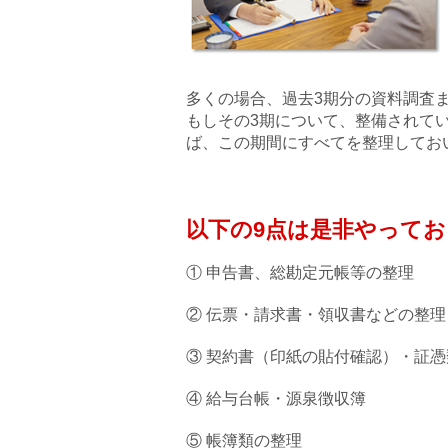
多くの場合、過去3期分の資料調査
もしその3期について、整備されて
ば、この期間にすべてを整理してお
以下の9点は是非やって
① 申告書、総勘定元帳等の整理
② 伝票・請求書・領収書などの整理
③ 契約書（印紙の貼付確認）・証
④ 給与台帳・源泉徴収簿
⑤ 帳簿類の整理