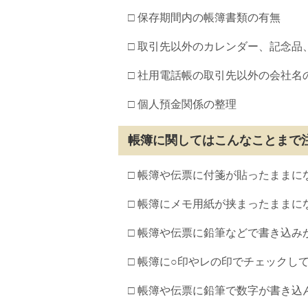
□ 保存期間内の帳簿書類の有無
□ 取引先以外のカレンダー、記念
□ 社用電話帳の取引先以外の会社名
□ 個人預金関係の整理
帳簿に関してはこんなことまで
□ 帳簿や伝票に付箋が貼ったままに
□ 帳簿にメモ用紙が挟まったままに
□ 帳簿や伝票に鉛筆などで書き込み
□ 帳簿に○印やレの印でチェックし
□ 帳簿や伝票に鉛筆で数字が書き込