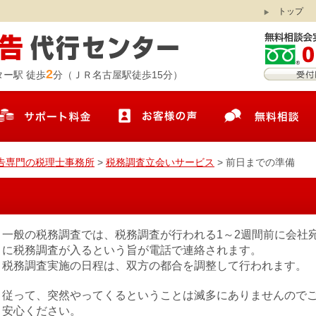
トップ
2
ー駅 徒歩
分（ＪＲ名古屋駅徒歩15分）
告専門の税理士事務所
>
税務調査立会いサービス
>
前日までの準備
一般の税務調査では、税務調査が行われる1～2週間前に会社
に税務調査が入るという旨が電話で連絡されます。
税務調査実施の日程は、双方の都合を調整して行われます。
従って、突然やってくるということは滅多にありませんので
安心ください。