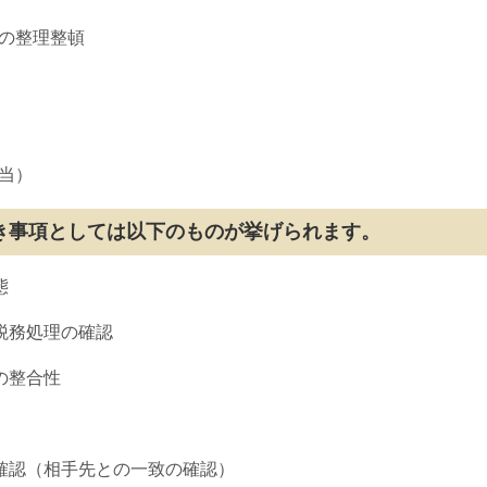
棚の整理整頓
担当）
き事項としては以下のものが挙げられます。
態
税務処理の確認
の整合性
の確認（相手先との一致の確認）