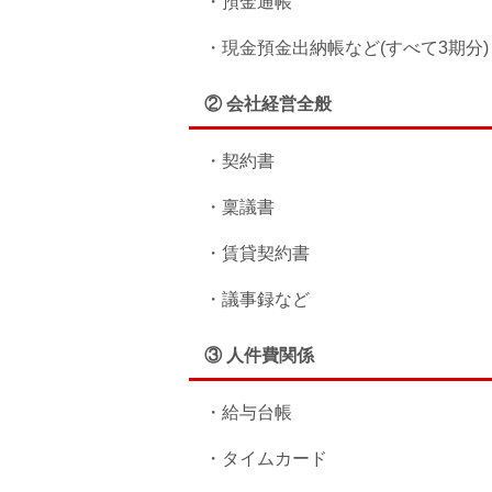
・預金通帳
・現金預金出納帳など(すべて3期分)
② 会社経営全般
・契約書
・稟議書
・賃貸契約書
・議事録など
③ 人件費関係
・給与台帳
・タイムカード