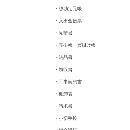
・総勘定元帳
・入出金伝票
・見積書
・売掛帳・買掛け帳
・納品書
・領収書
・工事契約書
・棚卸表
・請求書
・小切手控