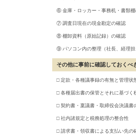
⑥ 金庫・ロッカー・事務机・書類
⑦ 調査日現在の現金勘定の確認
⑧ 棚卸資料（原始記録）の確認
⑨ パソコン内の整理（社長、経理
その他に事前に確認しておくべ
□ 定款・各種議事録の有無と管理状
□ 各種届出書の保管とそれに基づく
□ 契約書・稟議書・取締役会決議書
□ 社内諸規定と税務処理の整合性
□ 請求書・領収書による支払い先